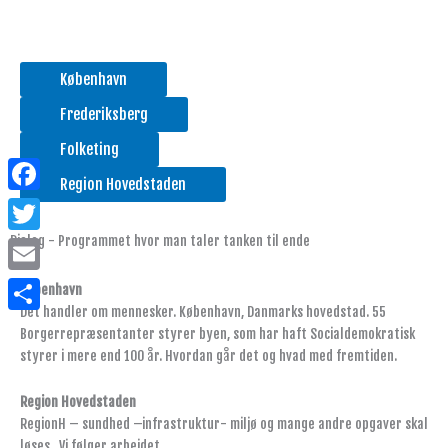
København
Frederiksberg
Folketing
Region Hovedstaden
Facebook
Dialog - Programmet hvor man taler tanken til ende
Twitter
Email
København
Det handler om mennesker. København, Danmarks hovedstad. 55
Share
Borgerrepræsentanter styrer byen, som har haft Socialdemokratisk
styrer i mere end 100 år. Hvordan går det og hvad med fremtiden.
Region Hovedstaden
RegionH – sundhed –infrastruktur- miljø og mange andre opgaver skal
løses . Vi følger arbejdet.