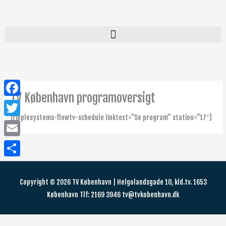
Gå
til
indholdet
TV København programoversigt
Facebook
[ripplesystems-flowtv-schedule linktext=”Se program” station=”17″]
Twitter
Email
Share
Copyright © 2026 TV København | Helgolandsgade 10, kld.tv. 1653
København Tlf: 2169 3946 tv@tvkobenhavn.dk